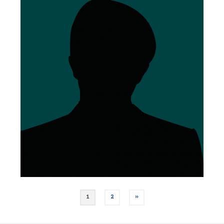
Posts
1
2
»
pagination